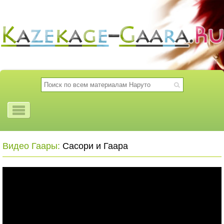
Видео Гаары:
Сасори и Гаара